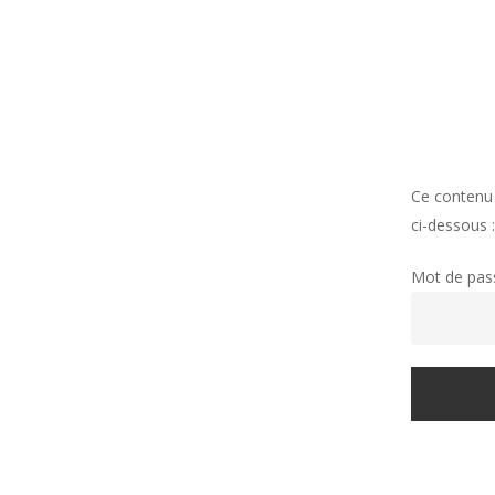
Skip
to
main
content
Ce contenu 
ci-dessous :
Mot de pass