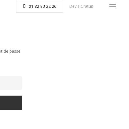
FERMER
01 82 83 22 26
Devis Gratuit
Menu
ot de passe