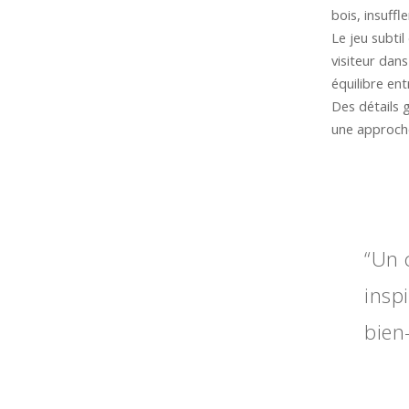
bois, insuff
Le jeu subti
visiteur dan
équilibre ent
Des détails 
une approche
“Un 
insp
bien-